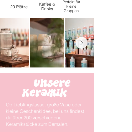
Perfekt für
Kaffee &
kleine
20 Plätze
Drinks
Gruppen
Unsere
Keramik
Ob Lieblingstasse, große Vase oder
kleine Geschenkidee, bei uns findest
du über 200 verschiedene
Keramikstücke zum Bemalen.