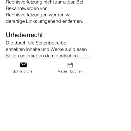
Rechtsverletzung nicht zumutbar. Bei
Bekanntwerden von
Rechtsverletzungen werden wir
derartige Links umgehend entfernen.
Urheberrecht
Die durch die Seitenbetreiber
erstellten Inhalte und Werke auf diesen
Seiten unterliegen dem deutschen
Urheberrecht. Die Vervielfältigung,
Bearbeitung, Verbreitung und jede Art
Schreib uns!
Malzeit buchen
der Verwertung außerhalb der Grenzen
des Urheberrechtes bedürfen der
schriftlichen Zustimmung des
jeweiligen Autors bzw. Erstellers.
Downloads und Kopien dieser Seite
sind nur für den privaten, nicht
kommerziellen Gebrauch gestattet.
Soweit die Inhalte auf dieser Seite
nicht vom Betreiber erstellt wurden,