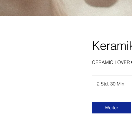
Kerami
CERAMIC LOVER
5
E
2 Std. 30 Min.
2
S
t
d
Weiter
.
3
0