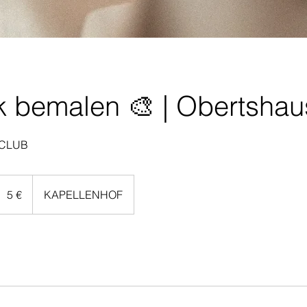
k bemalen 🎨 | Obertsha
 CLUB
uro
5 €
KAPELLENHOF