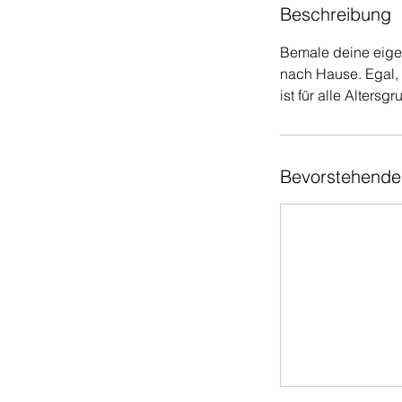
M
Beschreibung
i
n
Bemale deine eigen
.
nach Hause. Egal,
ist für alle Alters
Bevorstehende