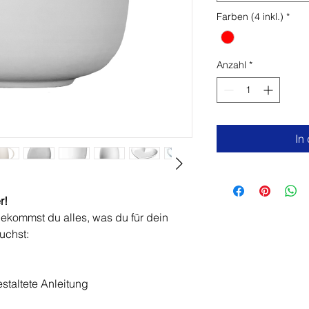
Farben (4 inkl.)
*
Anzahl
*
In
r!
bekommst du alles, was du für dein
uchst:
estaltete Anleitung