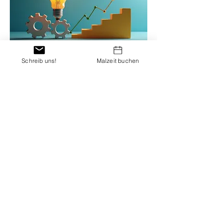
Schreib uns!
Malzeit buchen
03.
Expertise Paket
Nutzen Sie unser umfassendes
Wissen und unsere Erfahrung, um
Ihre Herausforderungen zu meistern.
Dieses Paket bietet Ihnen einen
tiefen Einblick und Strategien, die auf
bewährten Methoden basieren, um
Ihre Ambitionen zu verwirklichen.
Mehr anzeigen
AGBs
Datenschutz